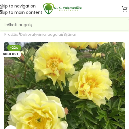
Skip to navigation
Skip to main content
Pradžia
/
Dekoratyviniai augalai
/
Bijūnai
-22%
SOLD OUT