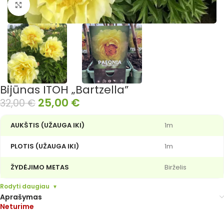
Išdidinti nuotrauką
Bijūnas ITOH „Bartzella”
25,00
€
32,00
€
AUKŠTIS (UŽAUGA IKI)
1m
PLOTIS (UŽAUGA IKI)
1m
ŽYDĖJIMO METAS
Birželis
Rodyti daugiau
Aprašymas
Neturime