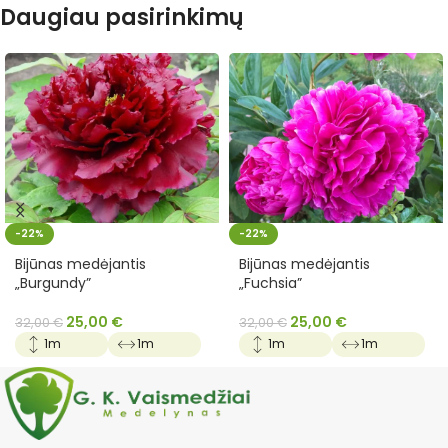
Daugiau pasirinkimų
-22%
-22%
Bijūnas medėjantis
Bijūnas medėjantis
„Burgundy”
„Fuchsia”
25,00
€
25,00
€
32,00
€
32,00
€
1m
1m
1m
1m