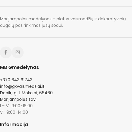
Marijampolės medelynas – platus vaismedžių ir dekoratyvinių
augalų pasirinkimas jūsų sodui.
MB Gmedelynas
+370 643 61743
info@gkvaismedziai.lt
Dobilų g. 1, Mokolai, 68460
Marijampolės sav.
I – VI: 9:00-18:00
VII: 9:00-14:00
Informacija