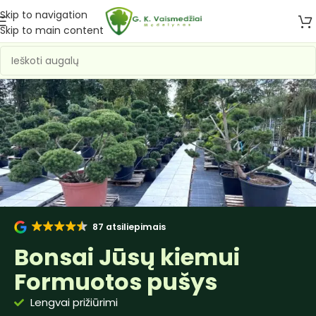
Skip to navigation
Skip to main content
87 atsiliepimais
Bonsai Jūsų kiemui
Formuotos pušys
Lengvai prižiūrimi