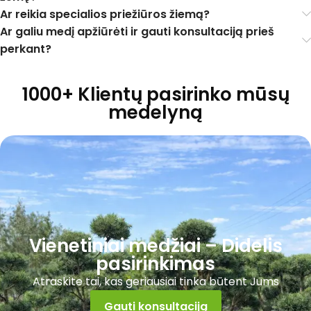
Ar reikia specialios priežiūros žiemą?
Ar galiu medį apžiūrėti ir gauti konsultaciją prieš
perkant?
1000+ Klientų pasirinko mūsų
medelyną
Vienetiniai medžiai – Didelis
pasirinkimas
Atraskite tai, kas geriausiai tinka būtent Jums
Gauti konsultaciją