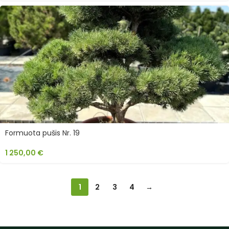
Formuota pušis Nr. 19
1 250,00
€
1
2
3
4
→