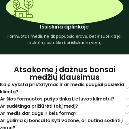
Išsiskiria aplinkoje
Formuotas medis ne tik papuošia erdvę, bet ir suteikia jai
struktūrą, estetiką bei išliekamą vertę.
Atsakome į dažnus bonsai
medžių klausimus
Kaip vyksta pristatymas ir ar medis saugiai pasiekia
klientą?
Ar šios formuotos pušys tinka Lietuvos klimatui?
Ar sudėtinga prižiūrėti tokį medį?
Ar medis dar augs ir keis formą?
Ar galima šį bonsai laikyti vazone, ar būtina sodinti į
žemę?