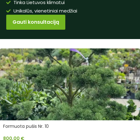
Tinka Lietuvos klimatui
Unikalūs, vienetiniai medžiai
Gauti konsultaciją
Formuota pušis Nr. 10
800,00
€