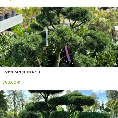
Formuota pušis Nr. 11
780,00
€