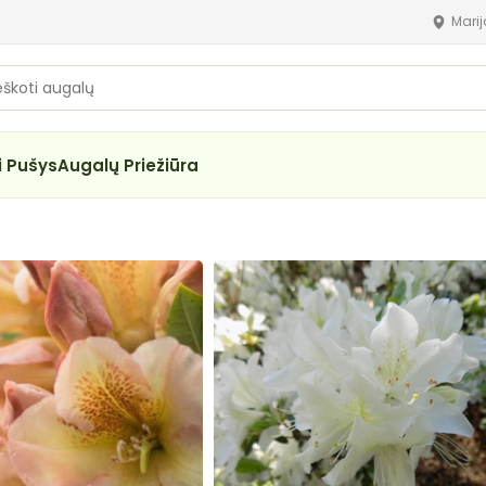
Mari
i Pušys
Augalų Priežiūra