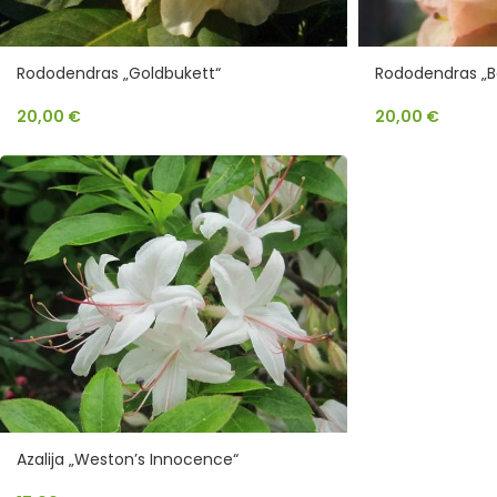
Rododendras „Goldbukett“
Rododendras „B
20,00
€
20,00
€
Azalija „Weston’s Innocence“