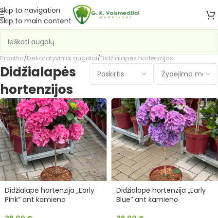
Skip to navigation
Skip to main content
Pradžia
/
Dekoratyviniai augalai
/
Didžialapės hortenzijos
Didžialapės
hortenzijos
Didžialapė hortenzija „Early
Didžialapė hortenzija „Early
Pink” ant kamieno
Blue” ant kamieno