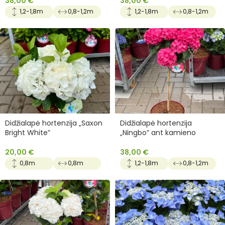
38,00
€
38,00
€
1,2-1,8m
0,8-1,2m
1,2-1,8m
0,8-1,2m
Didžialapė hortenzija „Saxon
Didžialapė hortenzija
Bright White”
„Ningbo” ant kamieno
20,00
€
38,00
€
0,8m
0,8m
1,2-1,8m
0,8-1,2m