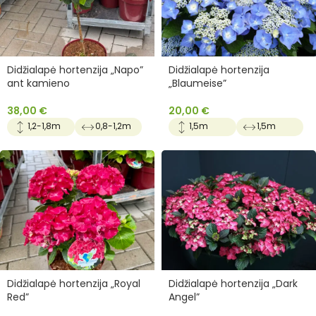
Didžialapė hortenzija „Napo”
Didžialapė hortenzija
ant kamieno
„Blaumeise”
38,00
€
20,00
€
1,2-1,8m
0,8-1,2m
1,5m
1,5m
Didžialapė hortenzija „Royal
Didžialapė hortenzija „Dark
Red”
Angel”