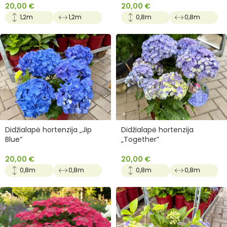
20,00
€
20,00
€
1,2m
1,2m
0,8m
0,8m
Didžialapė hortenzija „Jip
Didžialapė hortenzija
Blue”
„Together”
20,00
€
20,00
€
0,8m
0,8m
0,8m
0,8m