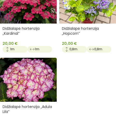
Didžialapė hortenzija
Didžialapė hortenzija
„Kardinal”
„Hopcorn”
20,00
€
20,00
€
1m
1m
0,8m
0,8m
Didžialapė hortenzija „Adula
Lila”