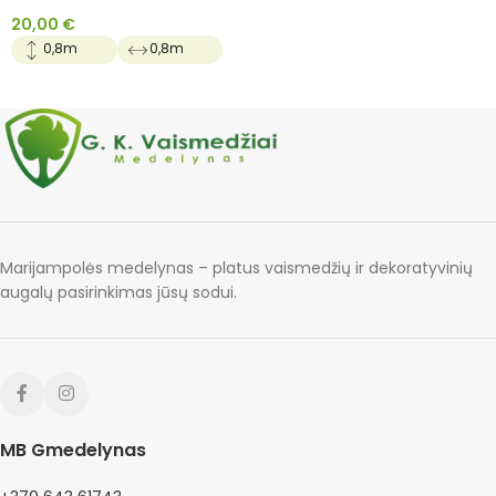
20,00
€
0,8m
0,8m
Marijampolės medelynas – platus vaismedžių ir dekoratyvinių
augalų pasirinkimas jūsų sodui.
MB Gmedelynas