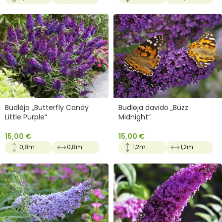
Budlėja „Butterfly Candy
Budlėja davido „Buzz
Little Purple”
Midnight”
15,00
€
15,00
€
0,8m
0,8m
1,2m
1,2m