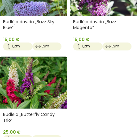
Budlėja davido „Buzz Sky
Budlėja davido „Buzz
Blue”
Magenta”
15,00
€
15,00
€
1,2m
1,2m
1,2m
1,2m
Budlėja „Butterfly Candy
Trio”
25,00
€