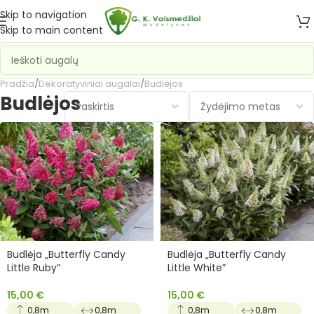
Skip to navigation
Skip to main content
Pradžia
/
Dekoratyviniai augalai
/
Budlėjos
Budlėjos
Budlėja „Butterfly Candy
Budlėja „Butterfly Candy
Little Ruby”
Little White”
15,00
€
15,00
€
0,8m
0,8m
0,8m
0,8m