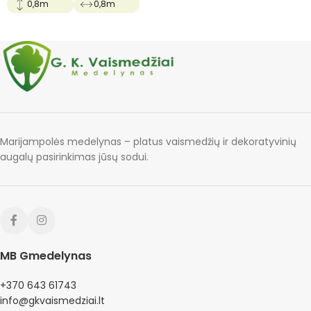
0,8m
0,8m
Marijampolės medelynas – platus vaismedžių ir dekoratyvinių
augalų pasirinkimas jūsų sodui.
MB Gmedelynas
+370 643 61743
info@gkvaismedziai.lt