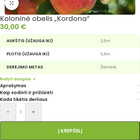
Išdidinti nuotrauką
Koloninė obelis „Kordona”
30,00
€
AUKŠTIS (UŽAUGA IKI)
2,5m
PLOTIS (UŽAUGA IKI)
0,6m
DERĖJIMO METAS
Žieminė
Rodyti daugiau
Aprašymas
Kaip sodinti ir prižiūrėti
Kada tikėtis derliaus
Alternative:
-
+
Į KREPŠELĮ