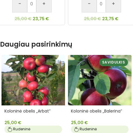
-
+
-
+
25,00
€
23,75
€
25,00
€
23,75
€
Daugiau pasirinkimų
SAVIDULKIS
Koloninė obelis „Arbat”
Koloninė obelis „Balerina”
25,00
€
25,00
€
Rudeninė
Rudeninė