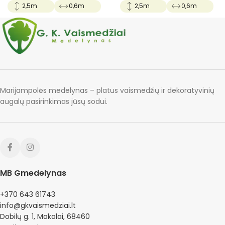
2,5m
0,6m
2,5m
0,6m
Marijampolės medelynas – platus vaismedžių ir dekoratyvinių
augalų pasirinkimas jūsų sodui.
MB Gmedelynas
+370 643 61743
info@gkvaismedziai.lt
Dobilų g. 1, Mokolai, 68460