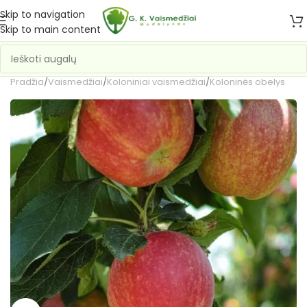
Skip to navigation
Skip to main content
Pradžia
/
Vaismedžiai
/
Koloniniai vaismedžiai
/
Koloninės obelys