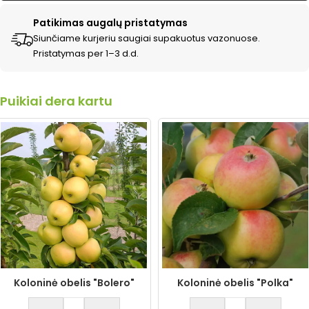
Patikimas augalų pristatymas
Siunčiame kurjeriu saugiai supakuotus vazonuose.
Pristatymas per 1–3 d.d.
Puikiai dera kartu
Koloninė obelis "Bolero"
Koloninė obelis "Polka"