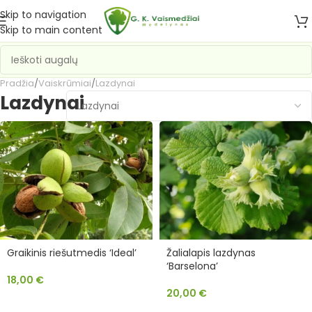
Skip to navigation
Skip to main content
Pradžia
/
Vaiskrūmiai
/
Lazdynai
Lazdynai
Graikinis riešutmedis ‘Ideal’
Žalialapis lazdynas
‘Barselona’
18,00
€
20,00
€