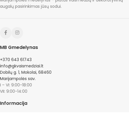
augalų pasirinkimas jūsų sodui.
MB Gmedelynas
+370 643 61743
info@gkvaismedziai.lt
Dobilų g. 1, Mokolai, 68460
Marijampolės sav.
I – VI: 9:00-18:00
VII: 9:00-14:00
Informacija
Kontaktai
Pristatymas ir grąžinimas
Privatumo politika