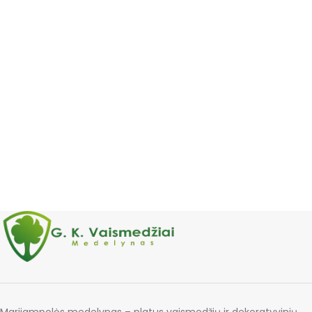
Marijampolės medelynas – platus vaismedžių ir dekoratyvinių