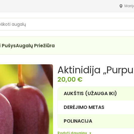
Mari
i Pušys
Augalų Priežiūra
Aktinidija „Pur
20,00
€
AUKŠTIS (UŽAUGA IKI)
DERĖJIMO METAS
POLINACIJA
Rodyti daugiau