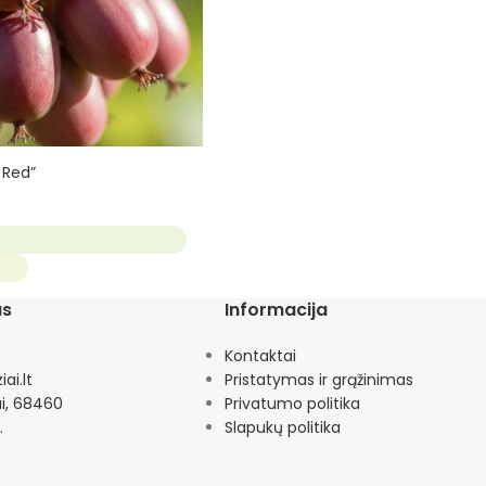
s Red”
as
Informacija
Kontaktai
ai.lt
Pristatymas ir grąžinimas
ai, 68460
Privatumo politika
.
Slapukų politika