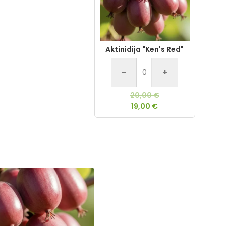
Aktinidija "Ken's Red"
-
+
20,00
€
19,00
€