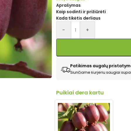
Aprašymas
Kaip sodinti ir prižiūrėti
Kada tikėtis derliaus
Alternative:
-
+
Patikimas augalų pristatym
Siunčiame kurjeriu saugiai supa
Puikiai dera kartu