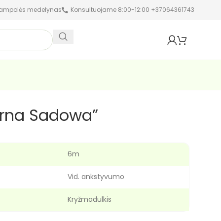
jampolės medelynas
Konsultuojame 8:00-12:00 +37064361743
purna Sadowa”
6m
Vid. ankstyvumo
Kryžmadulkis