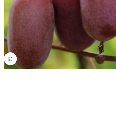
Išdidinti nuotrauką