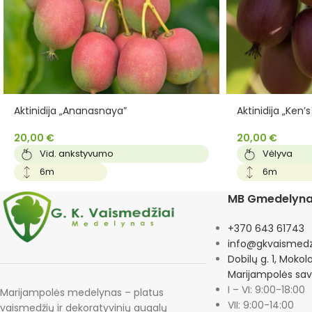
Aktinidija „Ananasnaya”
Aktinidija „Ken’
20,00
€
20,00
€
Vid. ankstyvumo
Vėlyva
6m
6m
MB Gmedelyn
+370 643 61743
info@gkvaismedzi
Dobilų g. 1, Mokol
Marijampolės sav
I – VI: 9:00-18:00
Marijampolės medelynas – platus
VII: 9:00-14:00
vaismedžių ir dekoratyvinių augalų