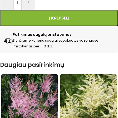
-
+
Į KREPŠELĮ
Patikimas augalų pristatymas
Siunčiame kurjeriu saugiai supakuotus vazonuose.
Pristatymas per 1–3 d.d.
Daugiau pasirinkimų