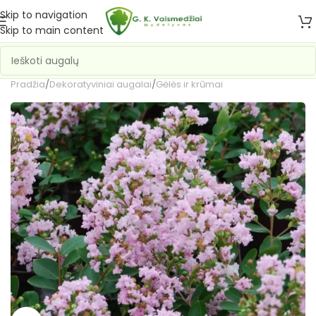
Skip to navigation
Skip to main content
Pradžia
/
Dekoratyviniai augalai
/
Gėlės ir krūmai