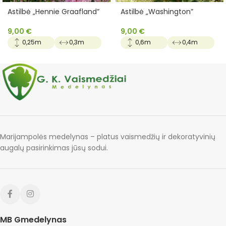
Astilbė „Hennie Graafland”
Astilbė „Washington”
9,00
€
9,00
€
0,25m
0,3m
0,6m
0,4m
Marijampolės medelynas – platus vaismedžių ir dekoratyvinių
augalų pasirinkimas jūsų sodui.
MB Gmedelynas