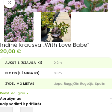
Išdidinti nuotrauką
Indinė krausva „With Love Babe”
20,00
€
AUKŠTIS (UŽAUGA IKI)
0,9m
PLOTIS (UŽAUGA IKI)
0,8m
ŽYDĖJIMO METAS
Liepa, Rugpjūtis, Rugsėjis, Spalis
Rodyti daugiau
Aprašymas
Kaip sodinti ir prižiūrėti
Alternative: