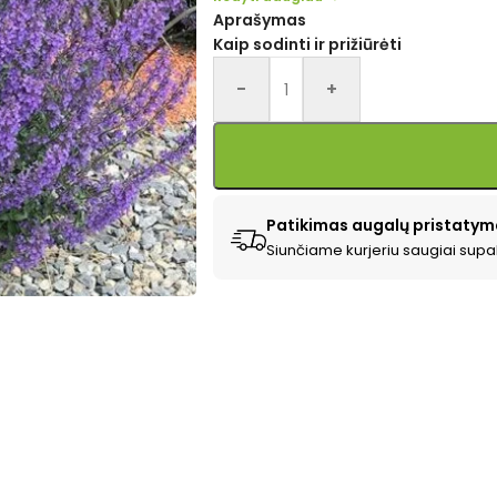
Aprašymas
Kaip sodinti ir prižiūrėti
Alternative:
-
+
Patikimas augalų pristatym
Siunčiame kurjeriu saugiai supa