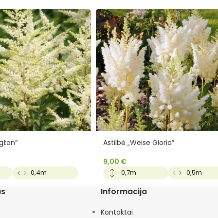
gton”
Astilbė „Weise Gloria”
9,00
€
0,4m
0,7m
0,5m
as
Informacija
Kontaktai