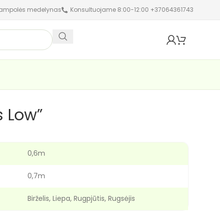
jampolės medelynas
Konsultuojame 8:00-12:00 +37064361743
s Low”
0,6m
0,7m
Birželis, Liepa, Rugpjūtis, Rugsėjis