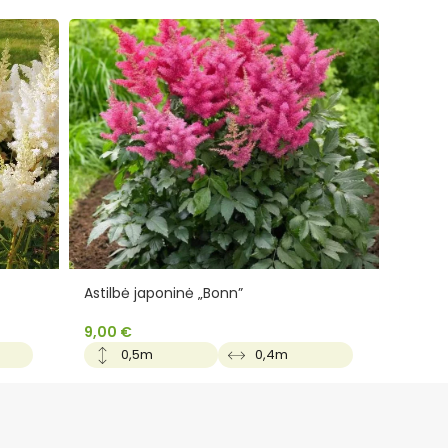
Astilbė japoninė „Bonn”
Astilb
9,00
€
9,00
0,5m
0,4m