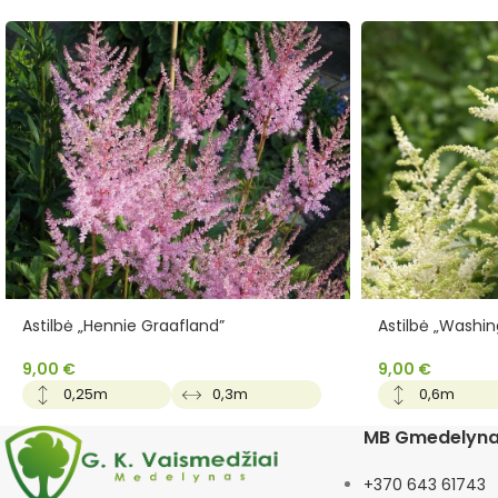
Astilbė „Hennie Graafland”
Astilbė „Washin
9,00
€
9,00
€
0,25m
0,3m
0,6m
MB Gmedelyn
+370 643 61743