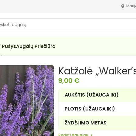
Mari
i Pušys
Augalų Priežiūra
ow”
Katžolė „Walker’
9,00
€
AUKŠTIS (UŽAUGA IKI)
PLOTIS (UŽAUGA IKI)
ŽYDĖJIMO METAS
Rodyti daugiau