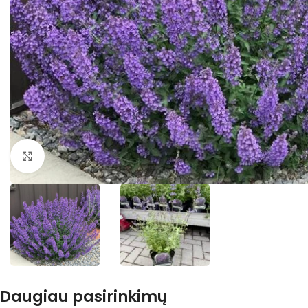
Išdidinti nuotrauką
Daugiau pasirinkimų