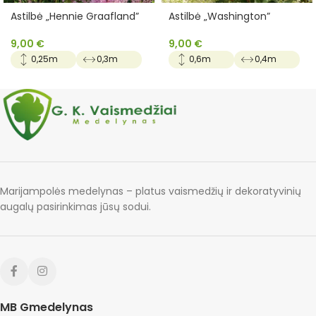
Astilbė „Hennie Graafland”
Astilbė „Washington”
9,00
€
9,00
€
0,25m
0,3m
0,6m
0,4m
Marijampolės medelynas – platus vaismedžių ir dekoratyvinių
augalų pasirinkimas jūsų sodui.
MB Gmedelynas