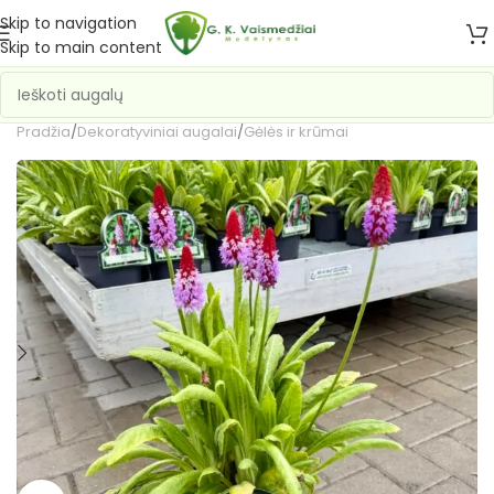
Skip to navigation
Skip to main content
Pradžia
/
Dekoratyviniai augalai
/
Gėlės ir krūmai