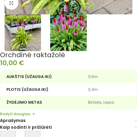
Išdidinti nuotrauką
Orchdinė raktažolė
10,00
€
AUKŠTIS (UŽAUGA IKI)
0,5m
PLOTIS (UŽAUGA IKI)
0,3m
ŽYDĖJIMO METAS
Birželis, Liepa
Rodyti daugiau
Aprašymas
Kaip sodinti ir prižiūrėti
Alternative: