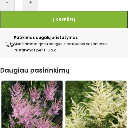
-
+
Į KREPŠELĮ
Patikimas augalų pristatymas
Siunčiame kurjeriu saugiai supakuotus vazonuose.
Pristatymas per 1–3 d.d.
Daugiau pasirinkimų