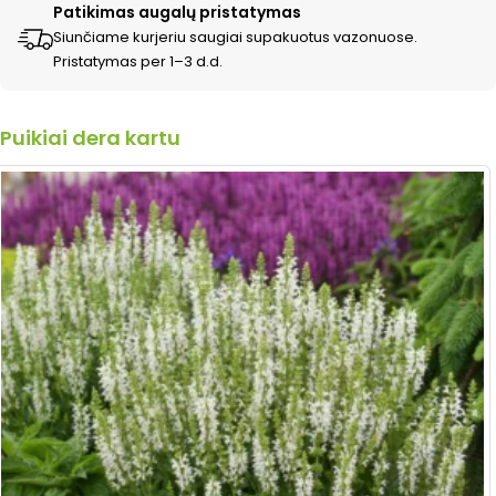
Patikimas augalų pristatymas
Siunčiame kurjeriu saugiai supakuotus vazonuose.
Pristatymas per 1–3 d.d.
Puikiai dera kartu