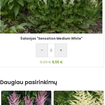
Šalavijas "Sensation Medium White"
-
+
9,00
€
8,55
€
Daugiau pasirinkimų