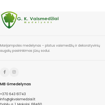
Marijampolės medelynas – platus vaismedžių ir dekoratyvinių
augalų pasirinkimas jūsų sodui.
MB Gmedelynas
+370 643 61743
info@gkvaismedziai.lt
Dobilų g. 1, Mokolai, 68460