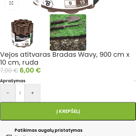
Išdidinti nuotrauką
Vejos atitvaras Bradas Wavy, 900 cm x
10 cm, ruda
6,00
€
7,00
€
Aprašymas
Alternative:
-
+
Į KREPŠELĮ
Patikimas augalų pristatymas