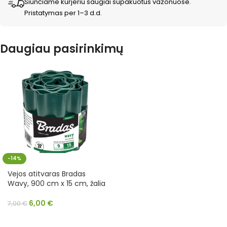
Siunčiame kurjeriu saugiai supakuotus vazonuose.
Pristatymas per 1–3 d.d.
Daugiau pasirinkimų
-14%
Vejos atitvaras Bradas
Wavy, 900 cm x 15 cm, žalia
6,00
€
7,00
€