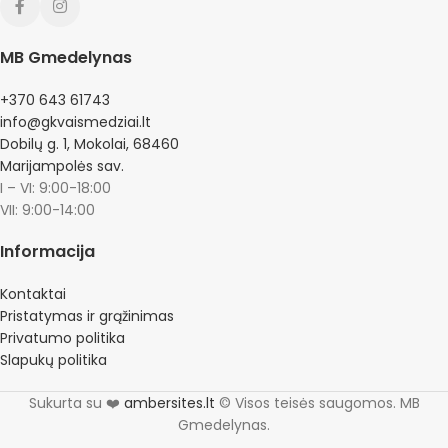
MB Gmedelynas
+370 643 61743
info@gkvaismedziai.lt
Dobilų g. 1, Mokolai, 68460
Marijampolės sav.
I – VI: 9:00-18:00
VII: 9:00-14:00
Informacija
Kontaktai
Pristatymas ir grąžinimas
Privatumo politika
Slapukų politika
Sukurta su ❤️
ambersites.lt
© Visos teisės saugomos. MB
Gmedelynas.