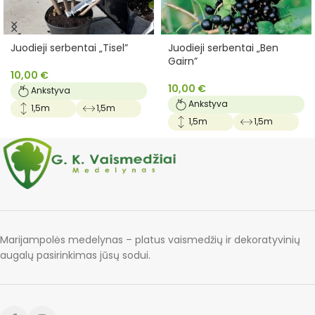
Juodieji serbentai „Tisel”
Juodieji serbentai „Ben
Gairn”
10,00
€
10,00
€
Ankstyva
Ankstyva
1,5m
1,5m
1,5m
1,5m
Marijampolės medelynas – platus vaismedžių ir dekoratyvinių
augalų pasirinkimas jūsų sodui.