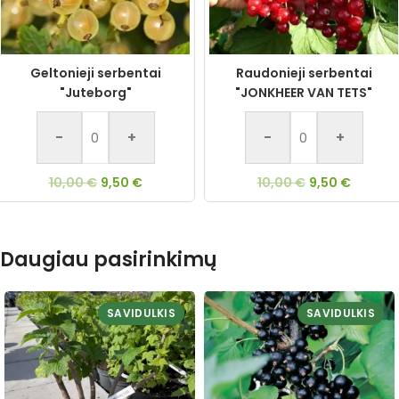
Geltonieji serbentai
Raudonieji serbentai
"Juteborg"
"JONKHEER VAN TETS"
-
+
-
+
10,00
€
9,50
€
10,00
€
9,50
€
Daugiau pasirinkimų
SAVIDULKIS
SAVIDULKIS