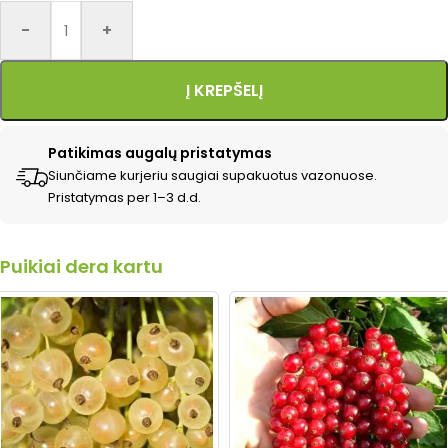
Alternative:
-
+
Į KREPŠELĮ
Patikimas augalų pristatymas
Siunčiame kurjeriu saugiai supakuotus vazonuose.
Pristatymas per 1–3 d.d.
Puikiai dera kartu