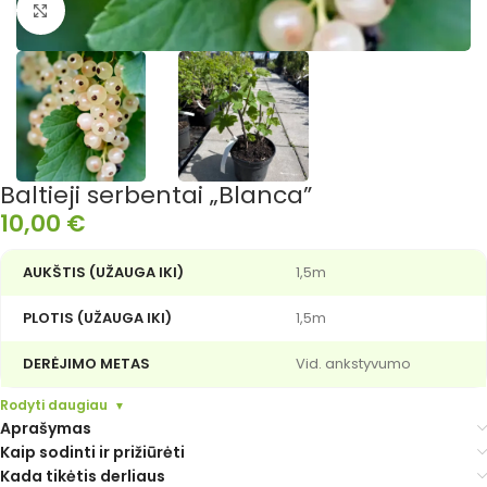
Išdidinti nuotrauką
Baltieji serbentai „Blanca”
10,00
€
AUKŠTIS (UŽAUGA IKI)
1,5m
PLOTIS (UŽAUGA IKI)
1,5m
DERĖJIMO METAS
Vid. ankstyvumo
Rodyti daugiau
Aprašymas
Kaip sodinti ir prižiūrėti
Kada tikėtis derliaus