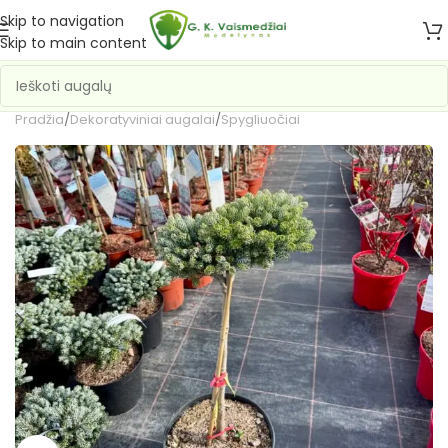
Skip to navigation
Skip to main content
Pradžia
/
Dekoratyviniai augalai
/
Spygliuočiai