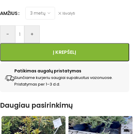
AMŽIUS
Išvalyti
-
+
Į KREPŠELĮ
Patikimas augalų pristatymas
Siunčiame kurjeriu saugiai supakuotus vazonuose.
Pristatymas per 1–3 d.d.
Daugiau pasirinkimų