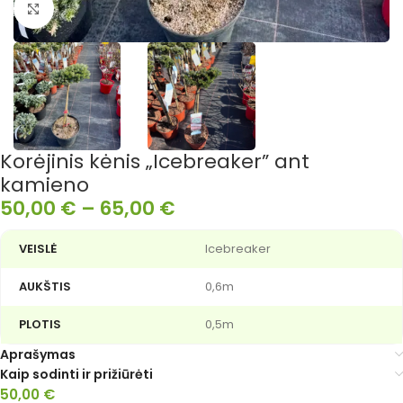
Išdidinti nuotrauką
Korėjinis kėnis „Icebreaker” ant
kamieno
50,00
€
–
65,00
€
VEISLĖ
Icebreaker
AUKŠTIS
0,6m
PLOTIS
0,5m
Aprašymas
Kaip sodinti ir prižiūrėti
50,00
Alternative:
€