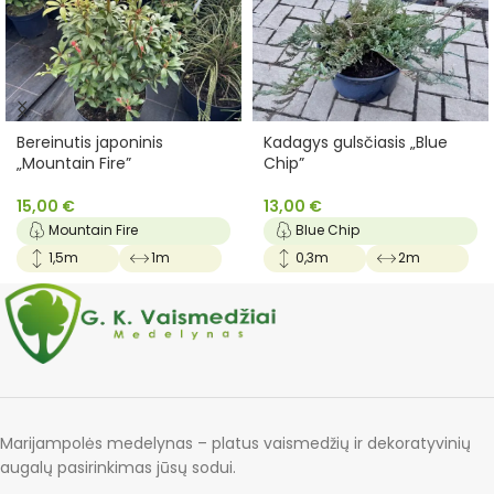
Bereinutis japoninis
Kadagys gulsčiasis „Blue
„Mountain Fire”
Chip”
15,00
€
13,00
€
Mountain Fire
Blue Chip
1,5m
1m
0,3m
2m
Marijampolės medelynas – platus vaismedžių ir dekoratyvinių
augalų pasirinkimas jūsų sodui.