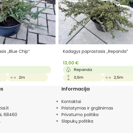
sis „Blue Chip”
Kadagys paprastasis „Repanda”
13,00
€
Repanda
2m
0,5m
2,5m
as
Informacija
Kontaktai
ai.lt
Pristatymas ir grąžinimas
ai, 68460
Privatumo politika
.
Slapukų politika