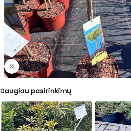
Išdidinti nuotrauką
Daugiau pasirinkimų