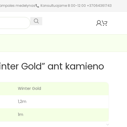
jampolės medelynas
Konsultuojame 8:00-12:00 +37064361743
inter Gold” ant kamieno
Winter Gold
1,2m
1m