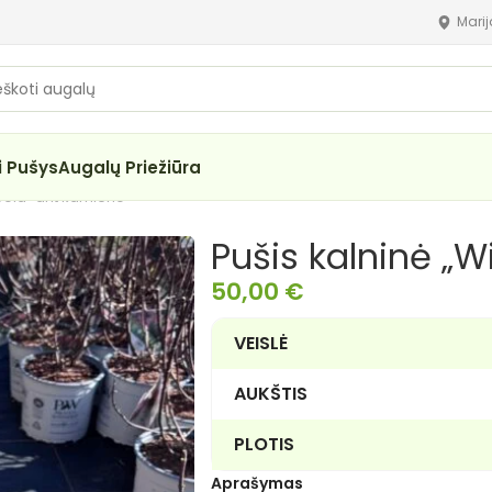
Mari
i Pušys
Augalų Priežiūra
 Gold” ant kamieno
Pušis kalninė „W
50,00
€
VEISLĖ
AUKŠTIS
PLOTIS
Aprašymas