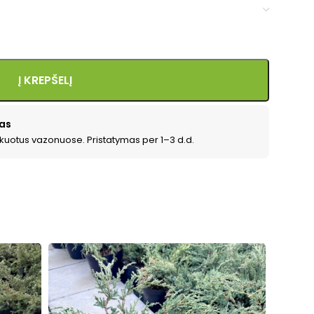
Į KREPŠELĮ
as
kuotus vazonuose. Pristatymas per 1–3 d.d.