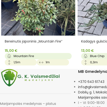
Bereinutis japoninis „Mountain Fire”
Kadagys gulsčia
15,00
€
13,00
€
Mountain Fire
Blue Chip
1,5m
1m
0,3m
MB Gmedelyn
+370 643 61743
info@gkvaismedzi
Dobilų g. 1, Mokol
Marijampolės sav
I – VI: 9:00-18:00
Marijampolės medelynas – platus