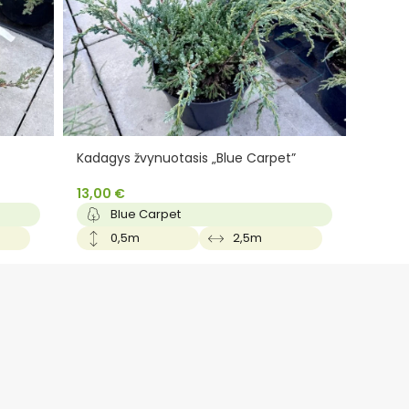
Kadagys žvynuotasis „Blue Carpet”
Kadagy
13,00
€
13,00
Blue Carpet
B
0,5m
2,5m