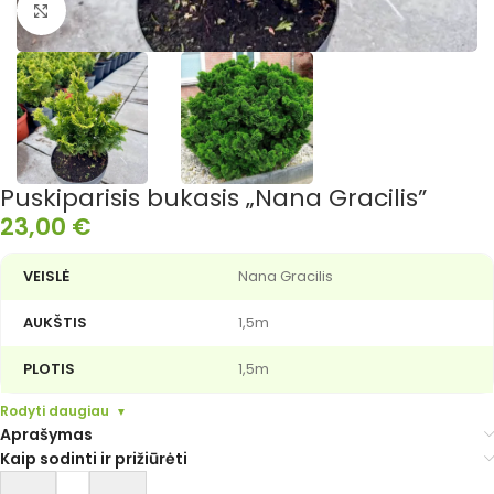
Išdidinti nuotrauką
Puskiparisis bukasis „Nana Gracilis”
23,00
€
VEISLĖ
Nana Gracilis
AUKŠTIS
1,5m
PLOTIS
1,5m
Rodyti daugiau
Aprašymas
Kaip sodinti ir prižiūrėti
Alternative: