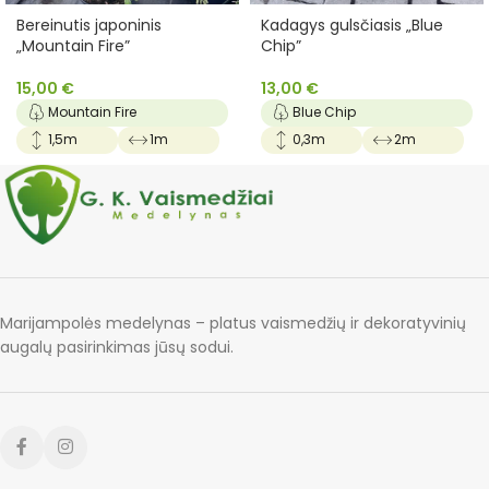
Bereinutis japoninis
Kadagys gulsčiasis „Blue
„Mountain Fire”
Chip”
15,00
€
13,00
€
Mountain Fire
Blue Chip
1,5m
1m
0,3m
2m
Marijampolės medelynas – platus vaismedžių ir dekoratyvinių
augalų pasirinkimas jūsų sodui.