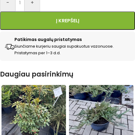
-
+
Į KREPŠELĮ
Patikimas augalų pristatymas
Siunčiame kurjeriu saugiai supakuotus vazonuose.
Pristatymas per 1–3 d.d.
Daugiau pasirinkimų