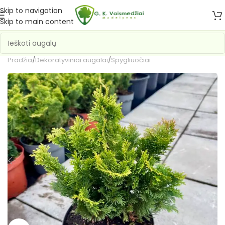
Skip to navigation
Skip to main content
Pradžia
/
Dekoratyviniai augalai
/
Spygliuočiai