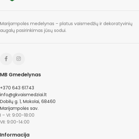
Marijampolės medelynas – platus vaismedžių ir dekoratyvinių
augalų pasirinkimas jūsų sodui.
MB Gmedelynas
+370 643 61743
info@gkvaismedziai.lt
Dobilų g. 1, Mokolai, 68460
Marijampolės sav.
I – VI: 9:00-18:00
VII: 9:00-14:00
Informacija