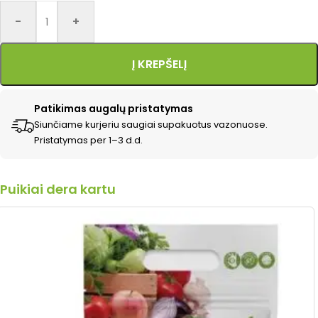
Alternative:
-
+
Į KREPŠELĮ
Patikimas augalų pristatymas
Siunčiame kurjeriu saugiai supakuotus vazonuose.
Pristatymas per 1–3 d.d.
Puikiai dera kartu