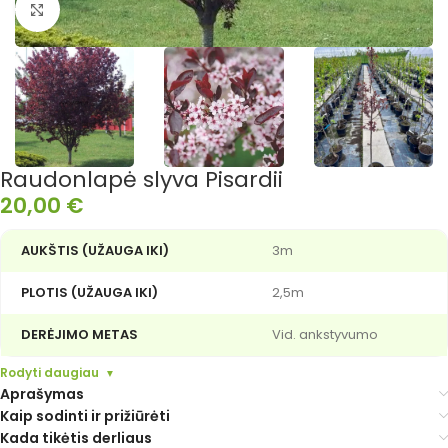
Išdidinti nuotrauką
Raudonlapė slyva Pisardii
20,00
€
AUKŠTIS (UŽAUGA IKI)
3m
PLOTIS (UŽAUGA IKI)
2,5m
DERĖJIMO METAS
Vid. ankstyvumo
Rodyti daugiau
Aprašymas
Kaip sodinti ir prižiūrėti
Kada tikėtis derliaus