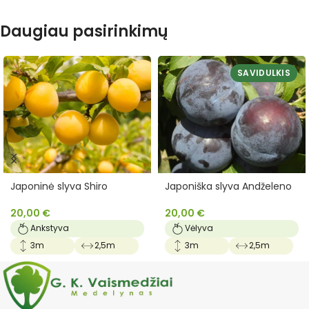
Daugiau pasirinkimų
SAVIDULKIS
Japoninė slyva Shiro
Japoniška slyva Andželeno
20,00
€
20,00
€
Ankstyva
Vėlyva
3m
2,5m
3m
2,5m