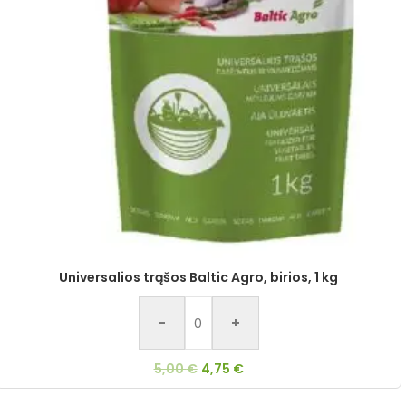
Universalios trąšos Baltic Agro, birios, 1 kg
-
+
5,00
€
4,75
€