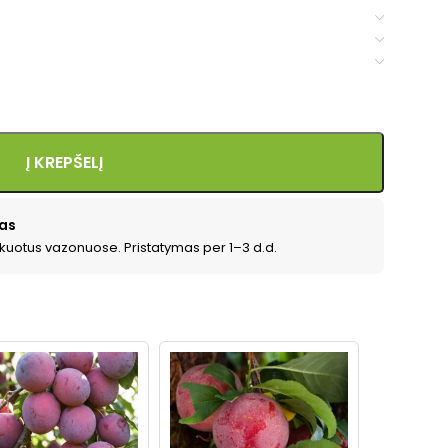
Į KREPŠELĮ
as
kuotus vazonuose. Pristatymas per 1–3 d.d.