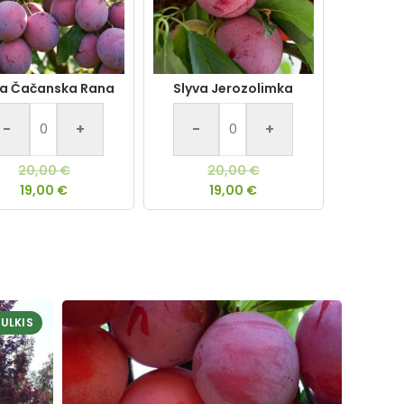
va Čačanska Rana
Slyva Jerozolimka
-
+
-
+
20,00
€
20,00
€
19,00
€
19,00
€
ULKIS