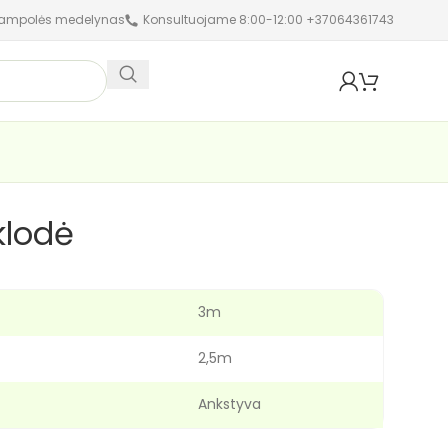
jampolės medelynas
Konsultuojame 8:00-12:00 +37064361743
klodė
3m
2,5m
Ankstyva