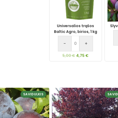
Universalios trąšos
Sly
Baltic Agro, birios, 1 kg
-
+
5,00
€
4,75
€
SAVIDULKIS
SAVID