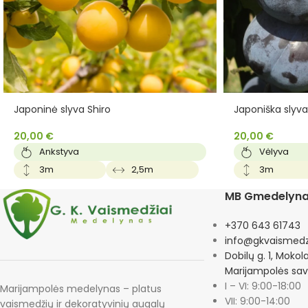
Japoninė slyva Shiro
Japoniška slyv
20,00
€
20,00
€
Ankstyva
Vėlyva
3m
2,5m
3m
MB Gmedelyn
+370 643 61743
info@gkvaismedzi
Dobilų g. 1, Mokol
Marijampolės sav
I – VI: 9:00-18:00
Marijampolės medelynas – platus
VII: 9:00-14:00
vaismedžių ir dekoratyvinių augalų