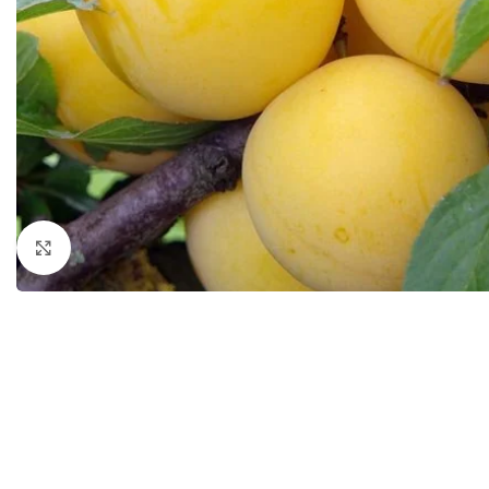
Išdidinti nuotrauką