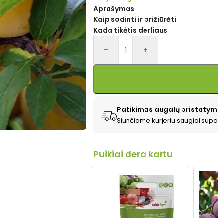
Aprašymas
Kaip sodinti ir prižiūrėti
Kada tikėtis derliaus
Alternative:
-
+
Patikimas augalų pristatym
Siunčiame kurjeriu saugiai supa
Puikiai dera kartu