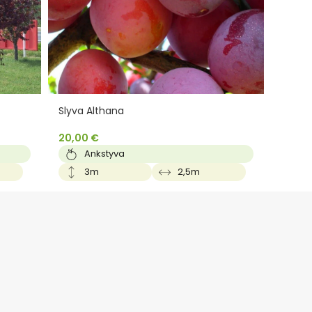
Slyva Althana
Slyva 
20,00
€
20,0
Ankstyva
3m
2,5m