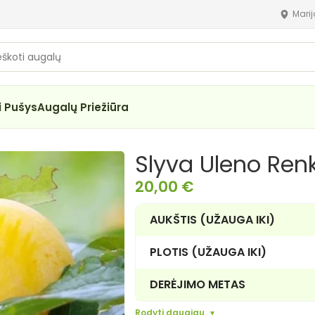
Mari
i Pušys
Augalų Priežiūra
Slyva Uleno Ren
20,00
€
AUKŠTIS (UŽAUGA IKI)
PLOTIS (UŽAUGA IKI)
DERĖJIMO METAS
Rodyti daugiau