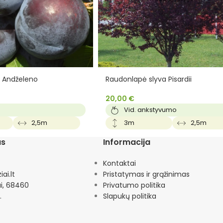
a Andželeno
Raudonlapė slyva Pisardii
20,00
€
Vid. ankstyvumo
2,5m
3m
2,5m
as
Informacija
Kontaktai
ai.lt
Pristatymas ir grąžinimas
ai, 68460
Privatumo politika
.
Slapukų politika