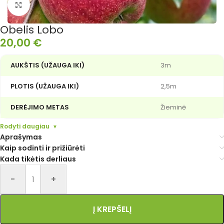
Išdidinti nuotrauką
Obelis Lobo
20,00
€
AUKŠTIS (UŽAUGA IKI)
3m
PLOTIS (UŽAUGA IKI)
2,5m
DERĖJIMO METAS
Žieminė
Rodyti daugiau
Aprašymas
Kaip sodinti ir prižiūrėti
Kada tikėtis derliaus
Alternative:
-
+
Į KREPŠELĮ