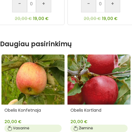
-
+
-
+
20,00
€
19,00
€
20,00
€
19,00
€
Daugiau pasirinkimų
Obelis Konfetnaja
Obelis Kortland
20,00
€
20,00
€
Vasarinė
Žieminė