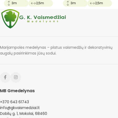
3m
2,5m
3m
2,5m
Marijampolės medelynas – platus vaismedžių ir dekoratyvinių
augalų pasirinkimas jūsų sodui.
MB Gmedelynas
+370 643 61743
info@gkvaismedziai.lt
Dobilų g. 1, Mokolai, 68460