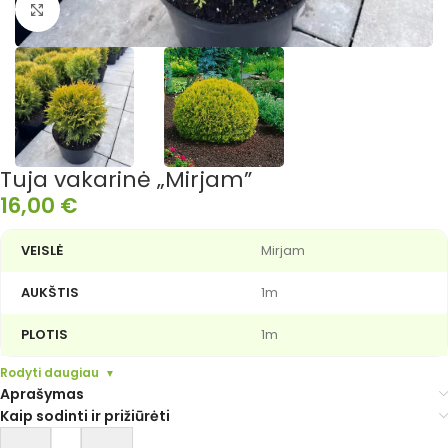
Išdidinti nuotrauką
Tuja vakarinė „Mirjam”
16,00
€
VEISLĖ
Mirjam
AUKŠTIS
1m
PLOTIS
1m
Rodyti daugiau
Aprašymas
Kaip sodinti ir prižiūrėti
Alternative: