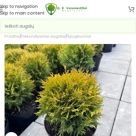
Skip to navigation
Skip to main content
Pradžia
/
Dekoratyviniai augalai
/
Spygliuočiai