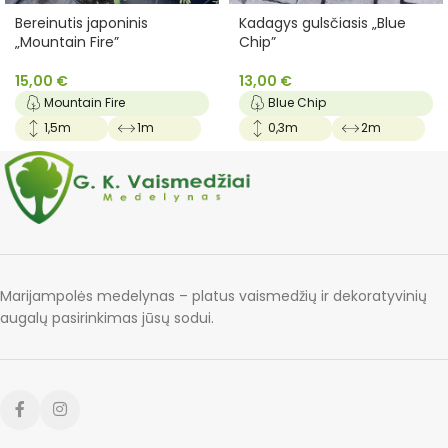
Bereinutis japoninis
Kadagys gulsčiasis „Blue
„Mountain Fire”
Chip”
15,00
€
13,00
€
Mountain Fire
Blue Chip
1,5m
1m
0,3m
2m
Marijampolės medelynas – platus vaismedžių ir dekoratyvinių
augalų pasirinkimas jūsų sodui.