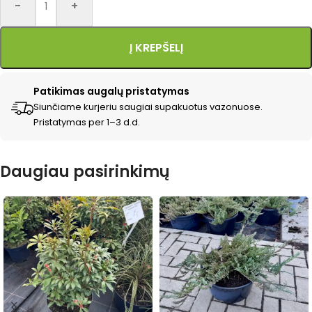
-
+
Į KREPŠELĮ
Patikimas augalų pristatymas
Siunčiame kurjeriu saugiai supakuotus vazonuose.
Pristatymas per 1–3 d.d.
Daugiau pasirinkimų