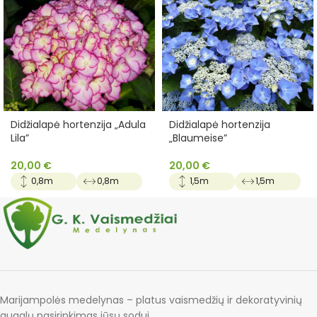
Didžialapė hortenzija „Adula
Didžialapė hortenzija
Lila”
„Blaumeise”
20,00
€
20,00
€
0,8m
0,8m
1,5m
1,5m
Marijampolės medelynas – platus vaismedžių ir dekoratyvinių
augalų pasirinkimas jūsų sodui.