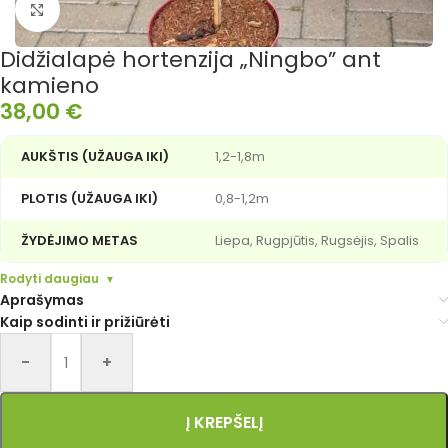
Išdidinti nuotrauką
Didžialapė hortenzija „Ningbo” ant
kamieno
38,00
€
AUKŠTIS (UŽAUGA IKI)
1,2-1,8m
PLOTIS (UŽAUGA IKI)
0,8-1,2m
ŽYDĖJIMO METAS
Liepa, Rugpjūtis, Rugsėjis, Spalis
Rodyti daugiau
Aprašymas
Kaip sodinti ir prižiūrėti
Alternative:
-
+
Į KREPŠELĮ