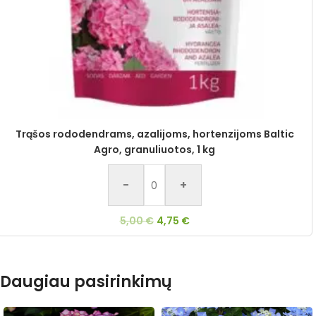
Trąšos rododendrams, azalijoms, hortenzijoms Baltic
Agro, granuliuotos, 1 kg
-
+
5,00
€
4,75
€
Daugiau pasirinkimų