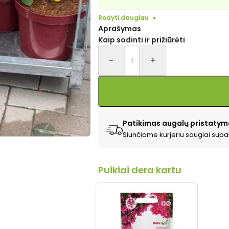
Rodyti daugiau
Aprašymas
Kaip sodinti ir prižiūrėti
Alternative:
-
+
Patikimas augalų pristatym
Siunčiame kurjeriu saugiai supa
Puikiai dera kartu