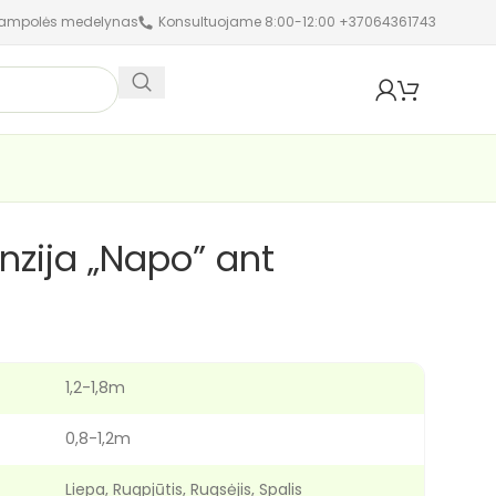
jampolės medelynas
Konsultuojame 8:00-12:00 +37064361743
nzija „Napo” ant
1,2-1,8m
0,8-1,2m
Liepa, Rugpjūtis, Rugsėjis, Spalis