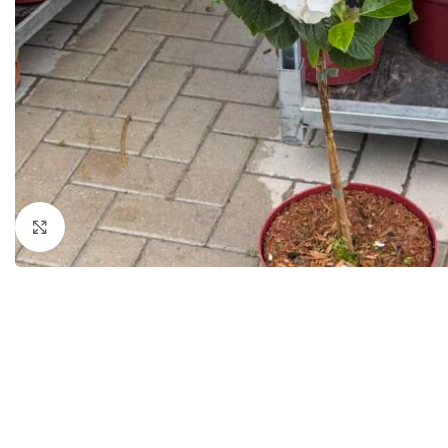
Išdidinti nuotrauką