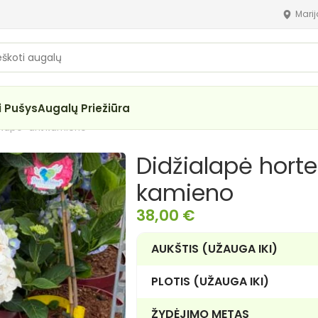
Mari
i Pušys
Augalų Priežiūra
 „Napo” ant kamieno
Didžialapė horte
kamieno
38,00
€
AUKŠTIS (UŽAUGA IKI)
PLOTIS (UŽAUGA IKI)
ŽYDĖJIMO METAS