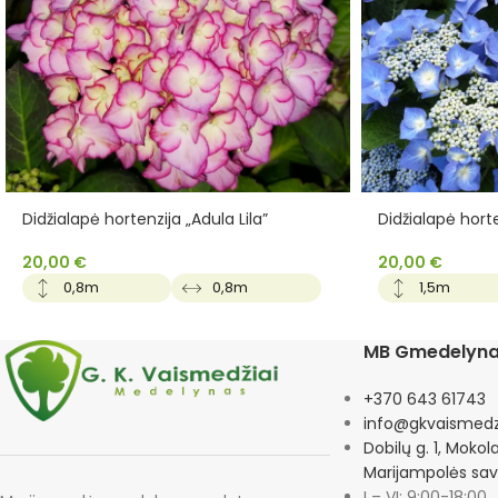
Didžialapė hortenzija „Adula Lila”
Didžialapė hort
20,00
€
20,00
€
0,8m
0,8m
1,5m
MB Gmedelyn
+370 643 61743
info@gkvaismedzi
Dobilų g. 1, Mokol
Marijampolės sav
I – VI: 9:00-18:00