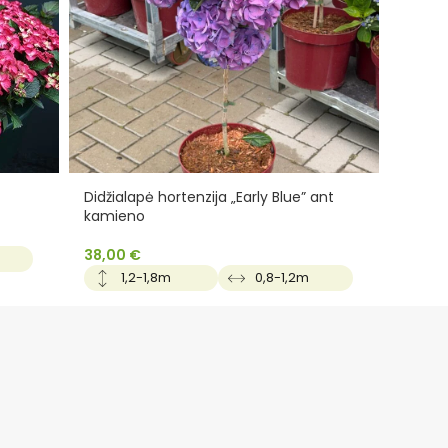
Didžialapė hortenzija „Early Blue” ant
Didžia
kamieno
kamie
38,00
€
38,0
1,2-1,8m
0,8-1,2m
1