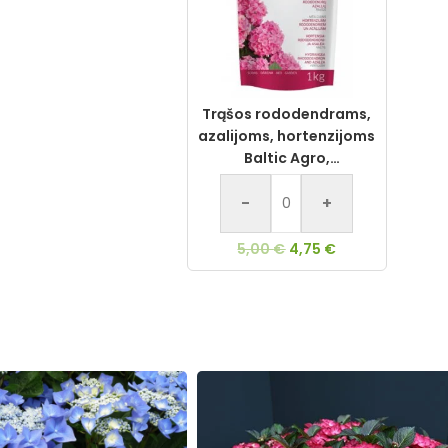
Trąšos rododendrams,
azalijoms, hortenzijoms
Baltic Agro,
granuliuotos, 1 kg
-
+
5,00
€
4,75
€