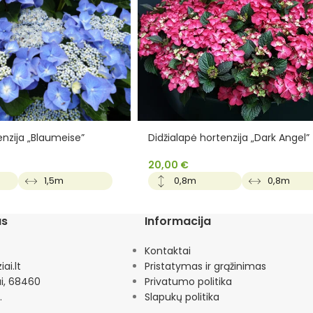
enzija „Blaumeise”
Didžialapė hortenzija „Dark Angel”
20,00
€
1,5m
0,8m
0,8m
as
Informacija
Kontaktai
ai.lt
Pristatymas ir grąžinimas
ai, 68460
Privatumo politika
.
Slapukų politika