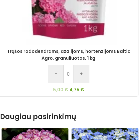
Trąšos rododendrams, azalijoms, hortenzijoms Baltic
Agro, granuliuotos, 1 kg
-
+
5,00
€
4,75
€
Daugiau pasirinkimų