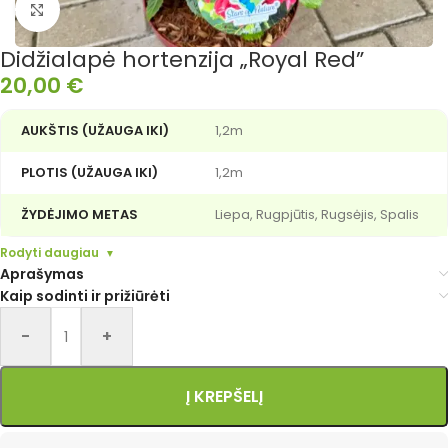
Išdidinti nuotrauką
Didžialapė hortenzija „Royal Red”
20,00
€
AUKŠTIS (UŽAUGA IKI)
1,2m
PLOTIS (UŽAUGA IKI)
1,2m
ŽYDĖJIMO METAS
Liepa, Rugpjūtis, Rugsėjis, Spalis
Rodyti daugiau
Aprašymas
Kaip sodinti ir prižiūrėti
Alternative:
-
+
Į KREPŠELĮ