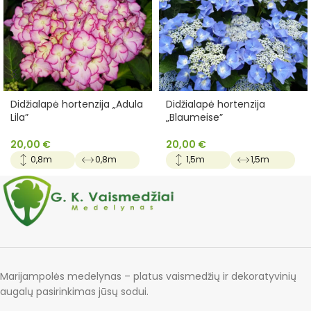
Didžialapė hortenzija „Adula
Didžialapė hortenzija
Lila”
„Blaumeise”
20,00
€
20,00
€
0,8m
0,8m
1,5m
1,5m
Marijampolės medelynas – platus vaismedžių ir dekoratyvinių
augalų pasirinkimas jūsų sodui.