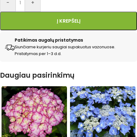
-
+
Į KREPŠELĮ
Patikimas augalų pristatymas
Siunčiame kurjeriu saugiai supakuotus vazonuose.
Pristatymas per 1–3 d.d.
Daugiau pasirinkimų