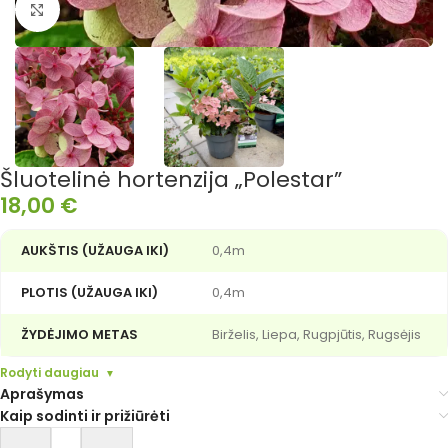
Išdidinti nuotrauką
Šluotelinė hortenzija „Polestar”
18,00
€
AUKŠTIS (UŽAUGA IKI)
0,4m
PLOTIS (UŽAUGA IKI)
0,4m
ŽYDĖJIMO METAS
Birželis, Liepa, Rugpjūtis, Rugsėjis
Rodyti daugiau
Aprašymas
Kaip sodinti ir prižiūrėti
Alternative: