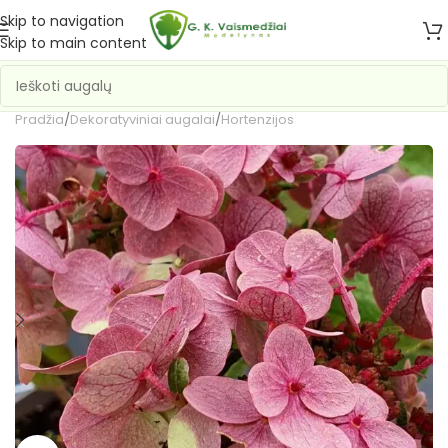
Skip to navigation
Skip to main content
Pradžia
/
Dekoratyviniai augalai
/
Hortenzijos