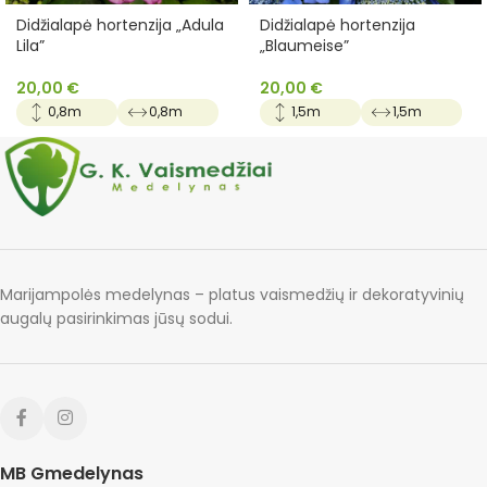
Didžialapė hortenzija „Adula
Didžialapė hortenzija
Lila”
„Blaumeise”
20,00
€
20,00
€
0,8m
0,8m
1,5m
1,5m
Marijampolės medelynas – platus vaismedžių ir dekoratyvinių
augalų pasirinkimas jūsų sodui.
MB Gmedelynas